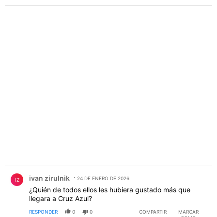
Comentario de ivan zirulnik.
ivan zirulnik
24 DE ENERO DE 2026
IZ
¿Quién de todos ellos les hubiera gustado más que
llegara a Cruz Azul?
RESPONDER
0
0
COMPARTIR
MARCAR