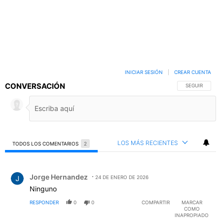
INICIAR SESIÓN
|
CREAR CUENTA
CONVERSACIÓN
SIGA ESTA C
SEGUIR
LOS MÁS RECIENTES
TODOS LOS COMENTARIOS
2
Todos los comentarios
Comentario de Jorge Hernandez.
Jorge Hernandez
24 DE ENERO DE 2026
Ninguno
RESPONDER
0
0
COMPARTIR
MARCAR
COMO
INAPROPIADO