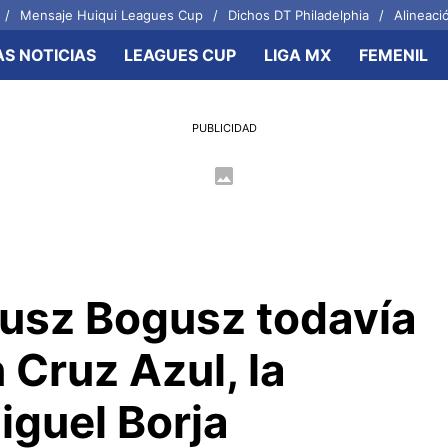
Mensaje Huiqui Leagues Cup
Dichos DT Philadelphia
Alineació
AS NOTICIAS
LEAGUES CUP
LIGA MX
FEMENIL
OTROS FRENTES
CELESTES
PUBLICIDAD
ol Femenil
Joel Huiqui
zas Básicas
Erik Lira
 Azul Hidalgo
Charly Rodríguez
usz Bogusz todavía
 Cruz Azul, la
iguel Borja