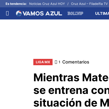
Es tendencia
:
Noticias Cruz Azul HOY
Cruz Azul – Filadelfia TV
ULTIM
NACIONAL
FUERA DE LA LIGA
LOS 
Liga MX
Concachampions
Futb
Apertura 2026
Leagues Cup
Fuer
Más noticias
EX Cruz Azul
Cruz
Selección Mexicana
Comentarios
LIGA MX
1
Mientras Mate
se entrena con
situación de M