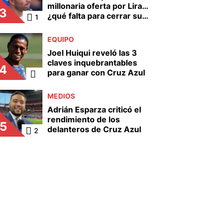
millonaria oferta por Lira…
3
¿qué falta para cerrar su
1
salida?
EQUIPO
Joel Huiqui reveló las 3
claves inquebrantables
4
para ganar con Cruz Azul
MEDIOS
Adrián Esparza criticó el
rendimiento de los
5
delanteros de Cruz Azul
2