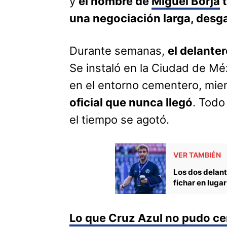
y
el nombre de
Miguel Borja
t
una negociación larga, desga
Durante semanas,
el delante
Se instaló en la Ciudad de M
en el entorno cementero, mie
oficial que nunca llegó
. Todo
el tiempo se agotó.
VER TAMBIÉN
Los dos delan
fichar en luga
Lo que Cruz Azul no pudo ce