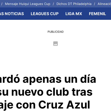
Mensaje Huiqui Leagues Cup
Dichos DT Philadelphia
Alineació
AS NOTICIAS
LEAGUES CUP
LIGA MX
FEMENIL
OTROS FRENTES
CELESTES
PUBLICIDAD
ol Femenil
Joel Huiqui
zas Básicas
Erik Lira
 Azul Hidalgo
Charly Rodríguez
ardó apenas un día
su nuevo club tras
aje con Cruz Azul