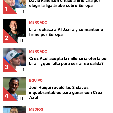
David Faitelson criticó a Erik Lira por
elegir la liga árabe sobre Europa
1
1
MERCADO
Lira rechaza a Al Jazira y se mantiene
firme por Europa
2
MERCADO
Cruz Azul acepta la millonaria oferta por
Lira… ¿qué falta para cerrar su salida?
3
1
EQUIPO
Joel Huiqui reveló las 3 claves
inquebrantables para ganar con Cruz
4
Azul
MEDIOS