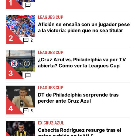
1
LEAGUES CUP
Afición se ensaña con un jugador pese
a la victoria: piden que no sea titular
2
2
LEAGUES CUP
¿Cruz Azul vs. Philadelphia va por TV
abierta? Cómo ver la Leagues Cup
3
LEAGUES CUP
DT de Philadelphia sorprende tras
perder ante Cruz Azul
4
3
EX CRUZ AZUL
Cabecita Rodríguez resurge tras el
golpe sufrido en la MLS