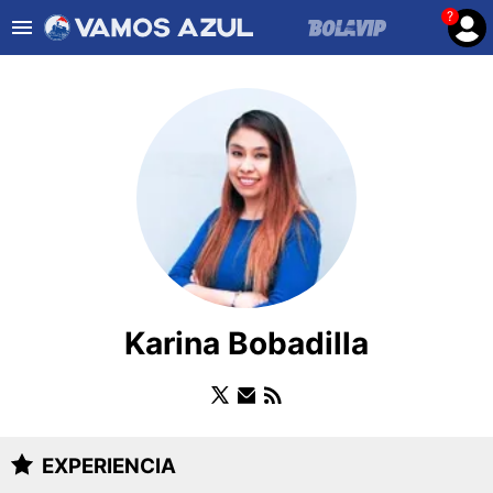
?
Es tendencia
:
Noticias Cruz Azul HOY
Cruz Azul – Filadelf
ULTIMAS NOTICIAS
LEAGUES CUP
LIGA MX
FEMENIL
FUERZAS BÁSICAS
Karina Bobadilla
MERCADO DE FICHAJES
OPINIÓN
EXPERIENCIA