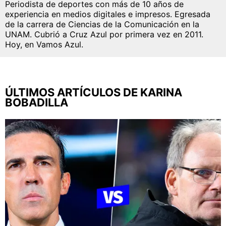
Periodista de deportes con más de 10 años de
experiencia en medios digitales e impresos. Egresada
de la carrera de Ciencias de la Comunicación en la
UNAM. Cubrió a Cruz Azul por primera vez en 2011.
QUIENES SOMOS
|
STAFF
|
CONTACTO
Hoy, en Vamos Azul.
Este portal es una sección especial del portal
Bolavip.com con información destinada a los fans del
Club.
ÚLTIMOS ARTÍCULOS DE KARINA
Esta sección no tiene relación alguna con el Club.
BOBADILLA
Para visitar el sitio oficial
haz click aquí
Términos y Condiciones
Políticas de Privacidad
Política Editorial
Ad Choices
Vamos Azul, al igual que Futbol Sites, es una
compañía perteneciente a Better Collective.
Todos los derechos reservados.