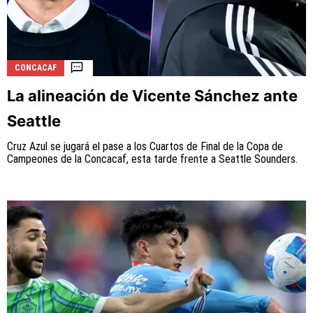
CONCACAF
La aceptación de una de las ofertas presentadas en esta
página puede dar lugar a un pago a
Vamos Azul
. Este pago
La alineación de Vicente Sánchez ante
puede influir en cómo y dónde aparecen los operadores de
juego en la página y en el orden en que aparecen, pero no
Seattle
influye en nuestras evaluaciones.
Cruz Azul se jugará el pase a los Cuartos de Final de la Copa de
Campeones de la Concacaf, esta tarde frente a Seattle Sounders.