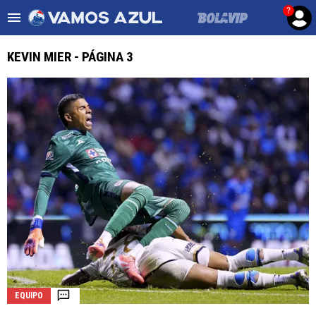
?
Es tendencia
:
Noticias Cruz Azul HOY
Cruz Azul – Filadelf
KEVIN MIER - PÁGINA 3
ULTIMAS NOTICIAS
LEAGUES CUP
LIGA MX
FEMENIL
FUERZAS BÁSICAS
MERCADO DE FICHAJES
OPINIÓN
EQUIPO