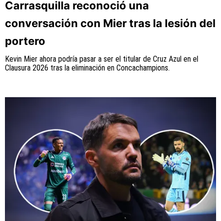
Carrasquilla reconoció una
conversación con Mier tras la lesión del
portero
QUIENES SOMOS
|
STAFF
|
CONTACTO
Kevin Mier ahora podría pasar a ser el titular de Cruz Azul en el
Este portal es una sección especial del portal
Clausura 2026 tras la eliminación en Concachampions.
Bolavip.com con información destinada a los fans del
Club.
Esta sección no tiene relación alguna con el Club.
Para visitar el sitio oficial
haz click aquí
Términos y Condiciones
Políticas de Privacidad
Política Editorial
Ad Choices
Vamos Azul, al igual que Futbol Sites, es una
compañía perteneciente a Better Collective.
Todos los derechos reservados.