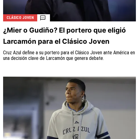
CLÁSICO JOVEN
¿Mier o Gudiño? El portero que eligió
La aceptación de una de las ofertas presentadas en esta
página puede dar lugar a un pago a
Vamos Azul
. Este pago
Larcamón para el Clásico Joven
puede influir en cómo y dónde aparecen los operadores de
juego en la página y en el orden en que aparecen, pero no
Cruz Azul define a su portero para el Clásico Joven ante América en
influye en nuestras evaluaciones.
una decisión clave de Larcamón que genera debate.