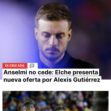
La aceptación de una de las ofertas presentadas en esta
página puede dar lugar a un pago a
Vamos Azul
. Este pago
puede influir en cómo y dónde aparecen los operadores de
juego en la página y en el orden en que aparecen, pero no
influye en nuestras evaluaciones.
EX CRUZ AZUL
Anselmi no cede: Elche presenta
nueva oferta por Alexis Gutiérrez