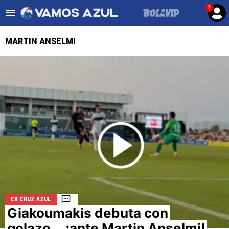
?
Es tendencia
:
Noticias Cruz Azul HOY
Mier podría salir de
MARTIN ANSELMI
ULTIMAS NOTICIAS
LEAGUES CUP
LIGA MX
FEMENIL
FUERZAS BÁSICAS
MERCADO DE FICHAJES
EX CRUZ AZUL
OPINIÓN
Giakoumakis debuta con
golazo... ¡ante Martin Anselmi!