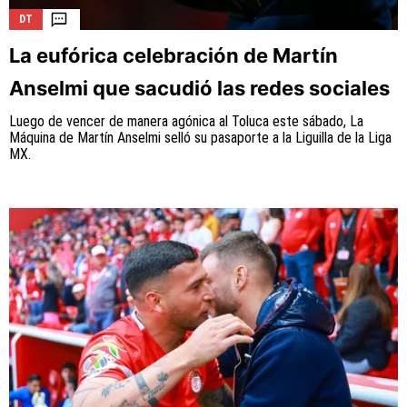
DT
La eufórica celebración de Martín
Anselmi que sacudió las redes sociales
La aceptación de una de las ofertas presentadas en esta
página puede dar lugar a un pago a
Vamos Azul
. Este pago
Luego de vencer de manera agónica al Toluca este sábado, La
puede influir en cómo y dónde aparecen los operadores de
Máquina de Martín Anselmi selló su pasaporte a la Liguilla de la Liga
juego en la página y en el orden en que aparecen, pero no
MX.
influye en nuestras evaluaciones.