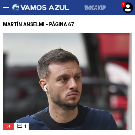
?
Es tendencia
:
Noticias Cruz Azul HOY
Posiciones League
MARTÍN ANSELMI - PÁGINA 67
ULTIMAS NOTICIAS
LEAGUES CUP
LIGA MX
FEMENIL
FUERZAS BÁSICAS
MERCADO DE FICHAJES
OPINIÓN
1
DT