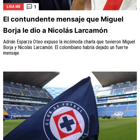
1
LIGA MX
El contundente mensaje que Miguel
Borja le dio a Nicolás Larcamón
La aceptación de una de las ofertas presentadas en esta
página puede dar lugar a un pago a
Vamos Azul
. Este pago
Adrián Esparza Oteo expuso la incómoda charla que tuvieron Miguel
puede influir en cómo y dónde aparecen los operadores de
Borja y Nicolás Larcamón. El colombiano habría dejado un fuerte
juego en la página y en el orden en que aparecen, pero no
mensaje.
influye en nuestras evaluaciones.