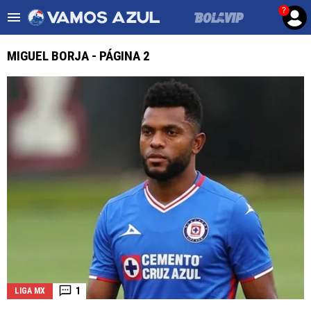
?
Es tendencia
:
Noticias Cruz Azul HOY
Cruz Azul – Filadelf
MIGUEL BORJA - PÁGINA 2
ULTIMAS NOTICIAS
LEAGUES CUP
LIGA MX
FEMENIL
FUERZAS BÁSICAS
MERCADO DE FICHAJES
OPINIÓN
1
LIGA MX