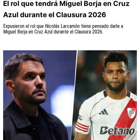
El rol que tendrá Miguel Borja en Cruz
Azul durante el Clausura 2026
Expusieron el rol que Nicolás Larcamón tiene pensado darle a
QUIENES SOMOS
|
STAFF
|
CONTACTO
Miguel Borja en Cruz Azul durante el Clausura 2026.
Este portal es una sección especial del portal
Bolavip.com con información destinada a los fans del
Club.
Esta sección no tiene relación alguna con el Club.
Para visitar el sitio oficial
haz click aquí
Términos y Condiciones
Políticas de Privacidad
Política Editorial
Ad Choices
Vamos Azul, al igual que Futbol Sites, es una
compañía perteneciente a Better Collective.
Todos los derechos reservados.