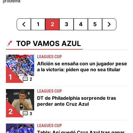
problema.
1
2
3
4
5
TOP VAMOS AZUL
LEAGUES CUP
Afición se ensaña con un jugador pese
a la victoria: piden que no sea titular
1
2
LEAGUES CUP
DT de Philadelphia sorprende tras
perder ante Cruz Azul
2
3
LEAGUES CUP
Tabla: Así quedó Cruz Azul tras ganar