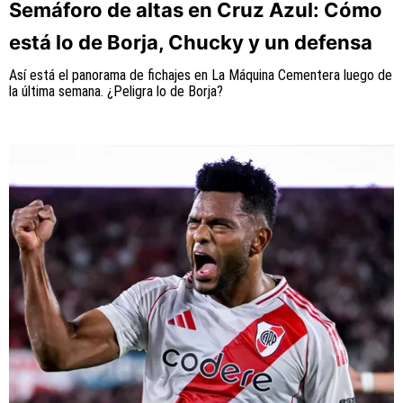
Semáforo de altas en Cruz Azul: Cómo
está lo de Borja, Chucky y un defensa
Así está el panorama de fichajes en La Máquina Cementera luego de
QUIENES SOMOS
|
STAFF
|
CONTACTO
la última semana. ¿Peligra lo de Borja?
Este portal es una sección especial del portal
Bolavip.com con información destinada a los fans del
Club.
Esta sección no tiene relación alguna con el Club.
Para visitar el sitio oficial
haz click aquí
Términos y Condiciones
Políticas de Privacidad
Política Editorial
Ad Choices
Vamos Azul, al igual que Futbol Sites, es una
compañía perteneciente a Better Collective.
Todos los derechos reservados.