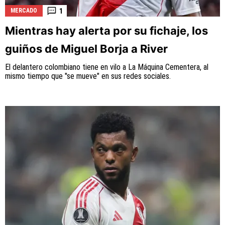
1
MERCADO
Mientras hay alerta por su fichaje, los
guiños de Miguel Borja a River
La aceptación de una de las ofertas presentadas en esta
página puede dar lugar a un pago a
Vamos Azul
. Este pago
El delantero colombiano tiene en vilo a La Máquina Cementera, al
puede influir en cómo y dónde aparecen los operadores de
mismo tiempo que "se mueve" en sus redes sociales.
juego en la página y en el orden en que aparecen, pero no
influye en nuestras evaluaciones.