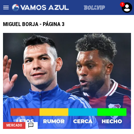
?
Es tendencia
:
Noticias Cruz Azul HOY
Cruz Azul – Filadelf
MIGUEL BORJA - PÁGINA 3
ULTIMAS NOTICIAS
LEAGUES CUP
LIGA MX
FEMENIL
FUERZAS BÁSICAS
MERCADO DE FICHAJES
OPINIÓN
MERCADO