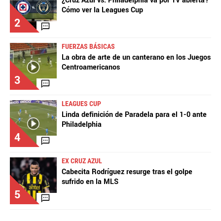
¿Cruz Azul vs. Philadelphia va por TV abierta?
Cómo ver la Leagues Cup
2
FUERZAS BÁSICAS
La obra de arte de un canterano en los Juegos
Centroamericanos
3
LEAGUES CUP
Linda definición de Paradela para el 1-0 ante
Philadelphia
4
EX CRUZ AZUL
Cabecita Rodríguez resurge tras el golpe
sufrido en la MLS
5