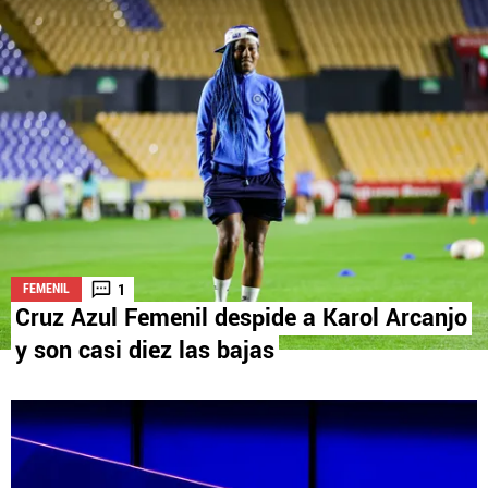
La aceptación de una de las ofertas presentadas en esta página
puede dar lugar a un pago a
Vamos Azul
. Este pago puede influir en
cómo y dónde aparecen los operadores de juego en la página y en el
orden en que aparecen, pero no influye en nuestras evaluaciones.
1
FEMENIL
Cruz Azul Femenil despide a Karol Arcanjo
y son casi diez las bajas