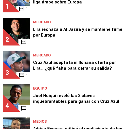
liga árabe sobre Europa
1
1
MERCADO
Lira rechaza a Al Jazira y se mantiene firme
por Europa
2
MERCADO
Cruz Azul acepta la millonaria oferta por
Lira… ¿qué falta para cerrar su salida?
3
1
EQUIPO
Joel Huiqui reveló las 3 claves
inquebrantables para ganar con Cruz Azul
4
MEDIOS
Adrián Esparza criticó el rendimiento de los