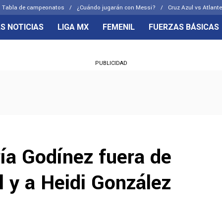
Tabla de campeonatos
¿Cuándo jugarán con Messi?
Cruz Azul vs Atlante
S NOTICIAS
LIGA MX
FEMENIL
FUERZAS BÁSICAS
OS FRENTES
CELESTES
PUBLICIDAD
emenil
Joel Huiqui
Básicas
Erik Lira
 Hidalgo
Charly Rodríguez
ía Godínez fuera de
 y a Heidi González