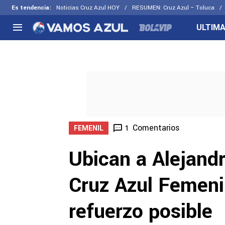
Es tendencia
:
Noticias Cruz Azul HOY
RESUMEN: Cruz Azul – Toluca
ULTIMA
NACIONAL
FUERA DE LA LIGA
LOS OTR
Liga MX
Concachampions
Futbol F
Apertura 2026
Leagues Cup
Fuerzas 
Más noticias
EX Cruz Azul
Cruz Azul
Selección Mexicana
Comentarios
1
FEMENIL
Ubican a Alejandr
Cruz Azul Femenil
refuerzo posible