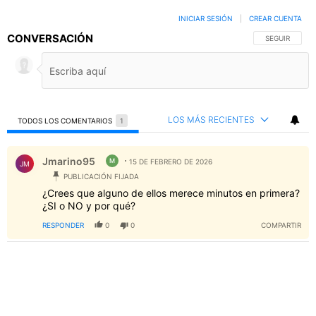
INICIAR SESIÓN
|
CREAR CUENTA
CONVERSACIÓN
SIGA ESTA C
SEGUIR
LOS MÁS RECIENTES
TODOS LOS COMENTARIOS
1
Todos los comentarios
Comentario de Jmarino95.
Jmarino95
M
15 DE FEBRERO DE 2026
JM
PUBLICACIÓN FIJADA
¿Crees que alguno de ellos merece minutos en primera?
¿SI o NO y por qué?
RESPONDER
0
0
COMPARTIR