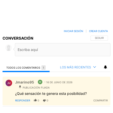
INICIAR SESIÓN
|
CREAR CUENTA
CONVERSACIÓN
SIGA ESTA C
SEGUIR
LOS MÁS RECIENTES
TODOS LOS COMENTARIOS
1
Todos los comentarios
Comentario de Jmarino95.
Jmarino95
M
16 DE JUNIO DE 2026
JM
PUBLICACIÓN FIJADA
¿Qué sensación te genera esta posibilidad?
RESPONDER
0
0
COMPARTIR