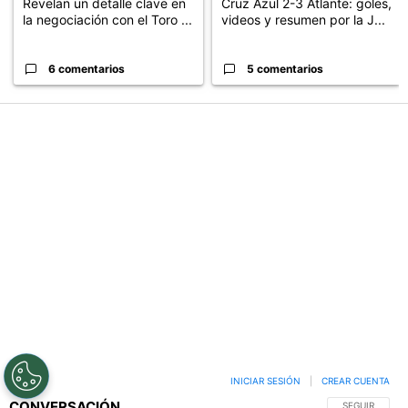
Revelan un detalle clave en
Cruz Azul 2-3 Atlante: goles,
la negociación con el Toro ...
videos y resumen por la J...
6 comentarios
5 comentarios
INICIAR SESIÓN
|
CREAR CUENTA
CONVERSACIÓN
SIGA ESTA C
SEGUIR