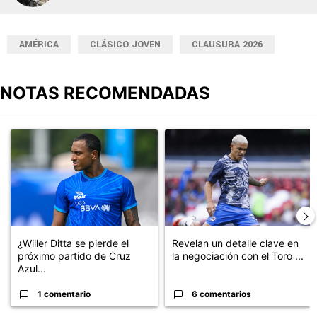
AMÉRICA
CLÁSICO JOVEN
CLAUSURA 2026
NOTAS RECOMENDADAS
Este listado muestra los artículos con más comentarios en los últimos
Un artículo de tendencia con el título "¿Willer Ditta se pierde el 
Un artículo de tendencia con el t
¿Willer Ditta se pierde el
Revelan un detalle clave en
próximo partido de Cruz
la negociación con el Toro ...
Azul...
1 comentario
6 comentarios