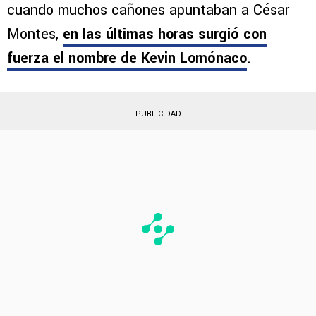
la incorporación de un defensa central. Con las
posibles bajas de Gonzalo Piovi o Willer Ditta,
La Máquina va en busca de un zaguero
. Y
cuando muchos cañones apuntaban a César
Montes,
en las últimas horas surgió con
fuerza el nombre de
Kevin Lomónaco
.
PUBLICIDAD