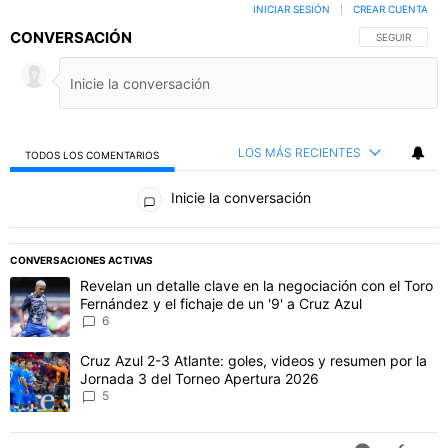
INICIAR SESIÓN
|
CREAR CUENTA
CONVERSACIÓN
SIGA ESTA C
SEGUIR
LOS MÁS RECIENTES
TODOS LOS COMENTARIOS
Todos los comentarios
Inicie la conversación
PUBLICIDAD
CONVERSACIONES ACTIVAS
Este listado muestra los artículos con más comentarios en los último
Un artículo de tendencia con el título "Revelan un detalle clave en 
Revelan un detalle clave en la negociación con el Toro
Fernández y el fichaje de un '9' a Cruz Azul
6