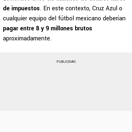
De acuerdo con Germán García Grova,
Independiente pretende embolsar por Kevin
Lomónaco unos
6.5 millones de dólares libres
de impuestos
. En este contexto, Cruz Azul o
cualquier equipo del fútbol mexicano deberían
pagar entre 8 y 9 millones brutos
aproximadamente.
PUBLICIDAD