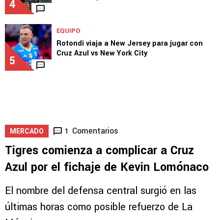
LEAGUES CUP
Jesús Bueno criticó al VAR tras el Cruz Azul
vs. Philadelphia Union
4
EQUIPO
Rotondi viaja a New Jersey para jugar con
Cruz Azul vs New York City
5
Comentarios
1
MERCADO
Tigres comienza a complicar a Cruz
Azul por el fichaje de Kevin Lomónaco