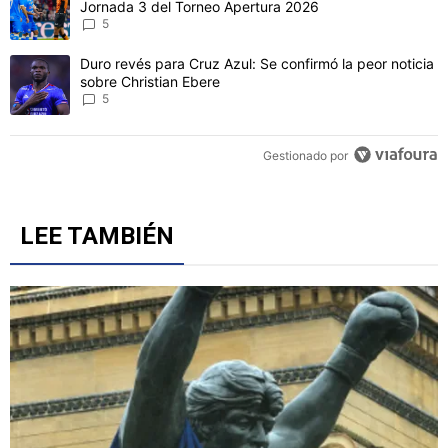
CONVERSACIONES ACTIVAS
Este listado muestra los artículos con más comentarios en los último
Un artículo de tendencia con el título "Cruz Azul 2-3 Atlante: gol
Cruz Azul 2-3 Atlante: goles, videos y resumen por la
Jornada 3 del Torneo Apertura 2026
5
Un artículo de tendencia con el título "Duro revés para Cruz Azul: 
Duro revés para Cruz Azul: Se confirmó la peor noticia
sobre Christian Ebere
5
Gestionado por
LEE TAMBIÉN