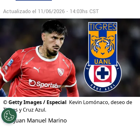
La decisión sobre Gonzalo Piovi que
condicionaría los planes de Cruz Azul para el
Apertura 2026
Actualizado el
11/06/2026 - 14:03hs CST
©
Getty Images / Especial
Kevin Lomónaco, deseo de
Tigres y Cruz Azul.