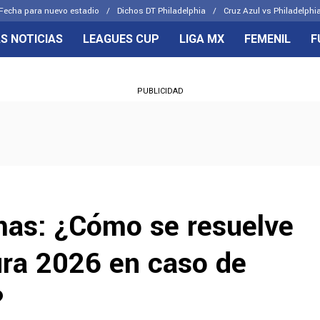
Fecha para nuevo estadio
Dichos DT Philadelphia
Cruz Azul vs Philadelphia
S NOTICIAS
LEAGUES CUP
LIGA MX
FEMENIL
F
OS FRENTES
CELESTES
PUBLICIDAD
emenil
Joel Huiqui
Básicas
Erik Lira
 Hidalgo
Charly Rodríguez
mas: ¿Cómo se resuelve
sura 2026 en caso de
?