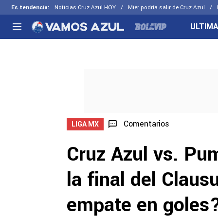
Es tendencia
:
Noticias Cruz Azul HOY
Mier podría salir de Cruz Azul
ULTIMA
NACIONAL
FUERA DE LA LIGA
LOS OTR
Liga MX
Concachampions
Futbol F
Apertura 2026
Leagues Cup
Fuerzas 
Más noticias
EX Cruz Azul
Cruz Azul
Selección Mexicana
Comentarios
LIGA MX
Cruz Azul vs. Pu
la final del Clau
empate en goles