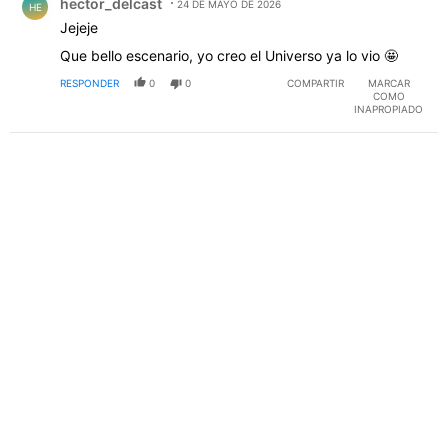
hector_delcast
24 DE MAYO DE 2026
HE
Jejeje
Que bello escenario, yo creo el Universo ya lo vio 🤩
RESPONDER
0
0
COMPARTIR
MARCAR
COMO
INAPROPIADO
PUBLICIDAD