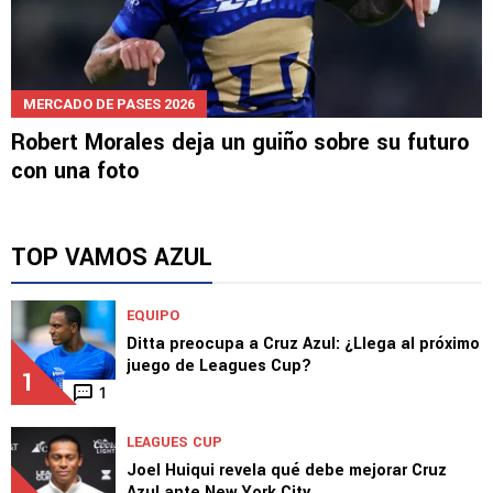
MERCADO DE PASES 2026
Robert Morales deja un guiño sobre su futuro
con una foto
TOP VAMOS AZUL
EQUIPO
Ditta preocupa a Cruz Azul: ¿Llega al próximo
juego de Leagues Cup?
1
1
LEAGUES CUP
Joel Huiqui revela qué debe mejorar Cruz
Azul ante New York City