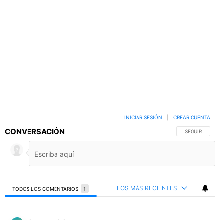
INICIAR SESIÓN
|
CREAR CUENTA
CONVERSACIÓN
SIGA ESTA C
SEGUIR
LOS MÁS RECIENTES
TODOS LOS COMENTARIOS
1
Todos los comentarios
Comentario de hector_delcast.