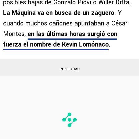
prioridades del
mercado de fichajes
de verano,
la incorporación de un defensa central. Con las
posibles bajas de Gonzalo Piovi o Willer Ditta,
La Máquina va en busca de un zaguero
. Y
cuando muchos cañones apuntaban a César
Montes,
en las últimas horas surgió con
fuerza el nombre de
Kevin Lomónaco
.
PUBLICIDAD