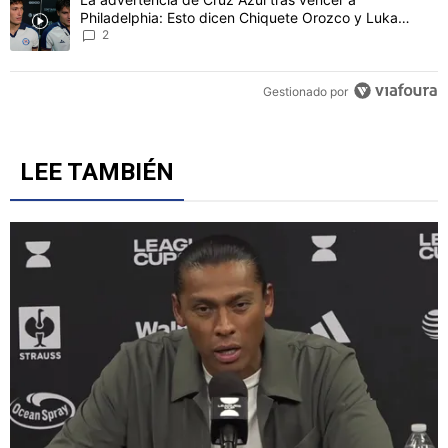
Este listado muestra los artículos con más comentarios en los último
Un artículo de tendencia con el título "Ni la victoria los calma: El 
Ni la victoria los calma: El futbolista de Cruz Azul que
colmó la paciencia de la afición tras ganar al
Philadelphia
2
Un artículo de tendencia con el título "La advertencia de Cruz Azu
La advertencia de Cruz Azul tras vencer a
Philadelphia: Esto dicen Chiquete Orozco y Luka
Romero
2
Gestionado por
LEE TAMBIÉN