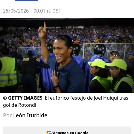
25/05/2026 - 00:01hs CST
©
GETTY IMAGES
El eufórico festejo de Joel Huiqui tras
gol de Rotondi
Por
León Iturbide
Síguenos en Google