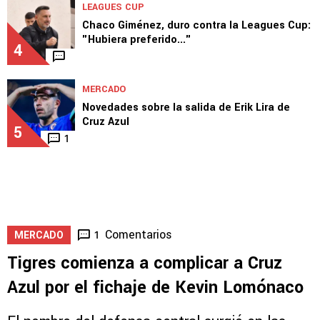
DT de Philadelphia sorprende tras perder
ante Cruz Azul
3
3
LEAGUES CUP
Chaco Giménez, duro contra la Leagues Cup:
"Hubiera preferido..."
4
MERCADO
Novedades sobre la salida de Erik Lira de
Cruz Azul
5
1
Comentarios
1
MERCADO