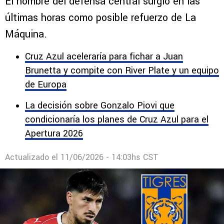
Tigres comienza a complicar a Cruz
Azul por el fichaje de Kevin Lomónaco
El nombre del defensa central surgió en las
últimas horas como posible refuerzo de La
Máquina.
Cruz Azul aceleraría para fichar a Juan
Brunetta y compite con River Plate y un equipo
de Europa
La decisión sobre Gonzalo Piovi que
condicionaría los planes de Cruz Azul para el
Apertura 2026
Actualizado el
11/06/2026 - 14:03hs CST