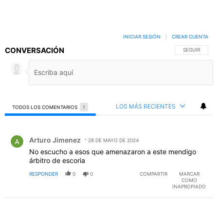
INICIAR SESIÓN
|
CREAR CUENTA
CONVERSACIÓN
SIGA ESTA C
SEGUIR
LOS MÁS RECIENTES
TODOS LOS COMENTARIOS
1
Todos los comentarios
Comentario de Arturo Jimenez.
Arturo Jimenez
28 DE MAYO DE 2024
No escucho a esos que amenazaron a este mendigo
árbitro de escoria
RESPONDER
0
0
COMPARTIR
MARCAR
COMO
INAPROPIADO