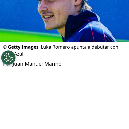
©
Getty Images
Luka Romero apunta a debutar con
Cruz Azul.
Por
Juan Manuel Marino
Síguenos en Google
Cruz Azul necesita levantar la cabeza en el
Torneo Clausura 2025
, luego de un inicio
inerperado con empate ante Atlas y derrota