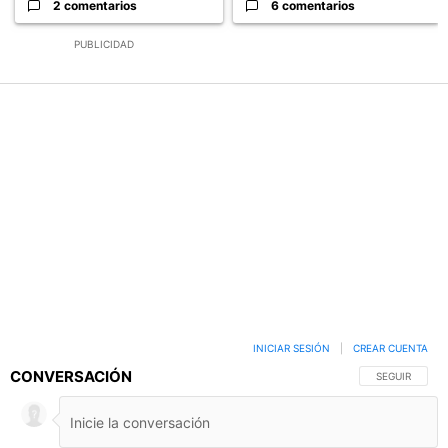
2 comentarios
6 comentarios
PUBLICIDAD
INICIAR SESIÓN
|
CREAR CUENTA
CONVERSACIÓN
SIGA ESTA C
SEGUIR