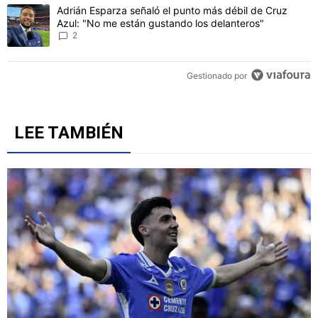
CONVERSACIONES ACTIVAS
Este listado muestra los artículos con más comentarios en los último
Un artículo de tendencia con el título "Erik Lira habría rechazado l
Erik Lira habría rechazado los 'Petrodólares' pese a
que Cruz Azul aceptó la oferta de Al Jazira
2
Un artículo de tendencia con el título "Adrián Esparza señaló el p
Adrián Esparza señaló el punto más débil de Cruz
Azul: "No me están gustando los delanteros"
2
Gestionado por
LEE TAMBIÉN