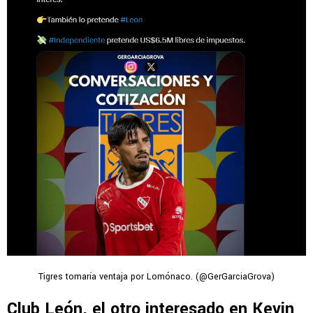
Tigres tomaría ventaja por Lomónaco. (@GerGarciaGrova)
Club León, el otro interesado en Kevin