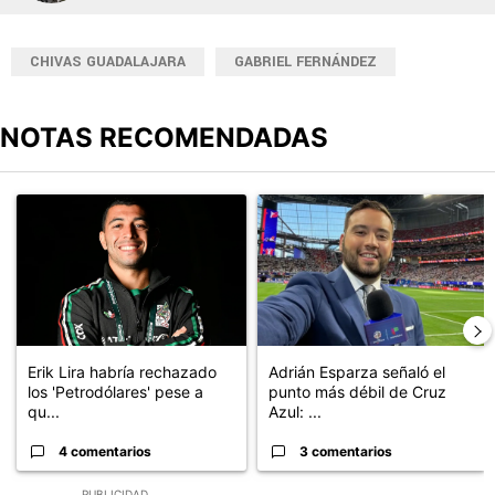
CHIVAS GUADALAJARA
GABRIEL FERNÁNDEZ
NOTAS RECOMENDADAS
Este listado muestra los artículos con más comentarios en los últimos
Un artículo de tendencia con el título "Erik Lira habría rechazado 
Un artículo de tendencia con el 
Erik Lira habría rechazado
Adrián Esparza señaló el
los 'Petrodólares' pese a
punto más débil de Cruz
qu...
Azul: ...
4 comentarios
3 comentarios
PUBLICIDAD