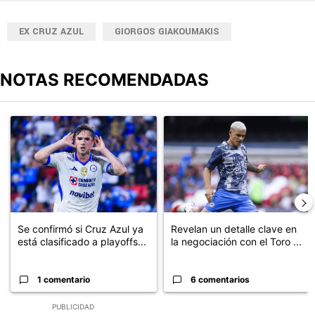
EX CRUZ AZUL
GIORGOS GIAKOUMAKIS
NOTAS RECOMENDADAS
Este listado muestra los artículos con más comentarios en los últimos
Un artículo de tendencia con el título "Se confirmó si Cruz Azul ya
Un artículo de tendencia con el t
Se confirmó si Cruz Azul ya
Revelan un detalle clave en
está clasificado a playoffs...
la negociación con el Toro ...
1 comentario
6 comentarios
PUBLICIDAD