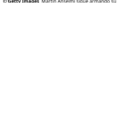
©
Getty Images
Martín Anselmi sigue armando su
equipo en España.
Por
Ivan Zirulnik
Síguenos en Google
Martín Anselmi
vuelve a tener un desafío en el
futbol europeo
. Después de su turbulenta
salida de
Cruz Azul
y su fallido paso por el
FC
Porto
, el entrenador argentino
comenzó una
nueva etapa al frente del Elche
con la
intención de construir un equipo que tenga una
identidad reconocible y que pueda competir
desde la valentía.