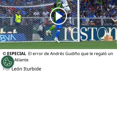
©
ESPECIAL
El error de Andrés Gudiño que le regaló un
gol al Atlante
Por
León Iturbide
Síguenos en Google
Andrés Gudiño se ha convertido en el villano de
la noche para Cruz Azul debido a una serie de