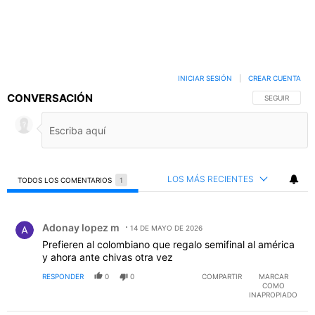
INICIAR SESIÓN
|
CREAR CUENTA
CONVERSACIÓN
SIGA ESTA C
SEGUIR
LOS MÁS RECIENTES
TODOS LOS COMENTARIOS
1
Todos los comentarios
Comentario de Adonay lopez m.
Adonay lopez m
14 DE MAYO DE 2026
Prefieren al colombiano que regalo semifinal al américa
y ahora ante chivas otra vez
RESPONDER
0
0
COMPARTIR
MARCAR
COMO
INAPROPIADO