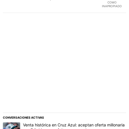
COMO
importantisimo).
INAPROPIADO
PUBLICIDAD
CONVERSACIONES ACTIVAS
Este listado muestra los artículos con más comentarios en los último
Un artículo de tendencia con el título "Venta histórica en Cruz Azul:
Venta histórica en Cruz Azul: aceptan oferta millonaria