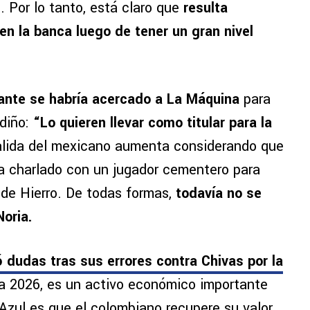
. Por lo tanto, está claro que
resulta
n la banca luego de tener un gran nivel
ante se habría acercado a La Máquina
para
udiño:
“Lo quieren llevar como titular para la
alida del mexicano aumenta considerando que
a charlado con un jugador cementero para
 de Hierro. De todas formas,
todavía no se
Noria.
 dudas tras sus errores contra Chivas por la
a 2026, es un activo económico importante
 Azul es que el colombiano recupere su valor