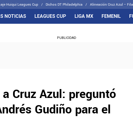
aje Huiqui Leagues Cup
Dichos DT Philadelphia
Alineación Cruz Azul – Fila
S NOTICIAS
LEAGUES CUP
LIGA MX
FEMENIL
F
OS FRENTES
CELESTES
PUBLICIDAD
emenil
Joel Huiqui
Básicas
Erik Lira
 Hidalgo
Charly Rodríguez
 a Cruz Azul: preguntó
Andrés Gudiño para el