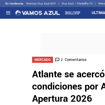
Es tendencia
:
Noticias Cruz Azul HOY
Cruz Azul – Filadelfia TV
Mens
ULTIMA
NACIONAL
FUERA DE LA LIGA
LOS OTR
Liga MX
Concachampions
Futbol F
Apertura 2026
Leagues Cup
Fuerzas 
Más noticias
EX Cruz Azul
Cruz Azul
Selección Mexicana
Comentarios
2
MERCADO
Atlante se acercó
condiciones por 
Apertura 2026