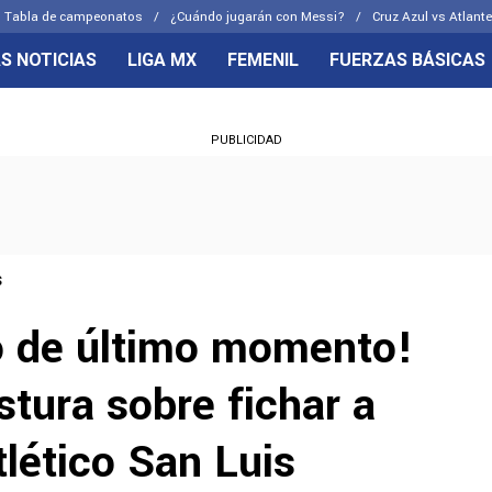
Tabla de campeonatos
¿Cuándo jugarán con Messi?
Cruz Azul vs Atlante
S NOTICIAS
LIGA MX
FEMENIL
FUERZAS BÁSICAS
OS FRENTES
CELESTES
PUBLICIDAD
emenil
Joel Huiqui
Básicas
Erik Lira
 Hidalgo
Charly Rodríguez
s
 de último momento!
stura sobre fichar a
lético San Luis