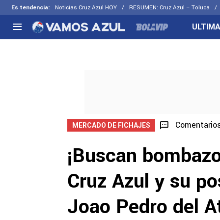
Es tendencia
:
Noticias Cruz Azul HOY
RESUMEN: Cruz Azul – Toluca
ULTIMA
NACIONAL
FUERA DE LA LIGA
LOS OTR
Liga MX
Concachampions
Futbol F
Apertura 2026
Leagues Cup
Fuerzas 
Más noticias
EX Cruz Azul
Cruz Azul
Selección Mexicana
Comentario
MERCADO DE FICHAJES
¡Buscan bombazo
Cruz Azul y su po
Joao Pedro del At