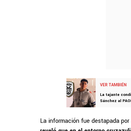
VER TAMBIÉN
La tajante cond
Sánchez al PAOK
La información fue destapada por
reveló que en el entorno cruzazul