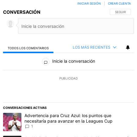
INICIAR SESIÓN
|
CREAR CUENTA
CONVERSACIÓN
SIGA ESTA C
SEGUIR
LOS MÁS RECIENTES
TODOS LOS COMENTARIOS
Todos los comentarios
Inicie la conversación
PUBLICIDAD
CONVERSACIONES ACTIVAS
Este listado muestra los artículos con más comentarios en los último
Un artículo de tendencia con el título "Advertencia para Cruz Azul
Advertencia para Cruz Azul: los puntos que
necesitaría para avanzar en la Leagues Cup
1