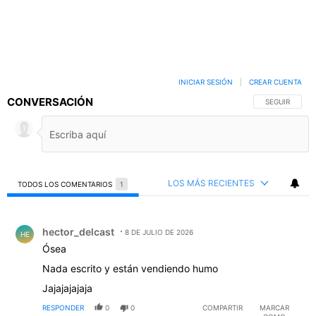
INICIAR SESIÓN
|
CREAR CUENTA
CONVERSACIÓN
SIGA ESTA C
SEGUIR
LOS MÁS RECIENTES
TODOS LOS COMENTARIOS
1
Todos los comentarios
Comentario de hector_delcast.
hector_delcast
8 DE JULIO DE 2026
HE
Ósea
Nada escrito y están vendiendo humo
Jajajajajaja
RESPONDER
0
0
COMPARTIR
MARCAR