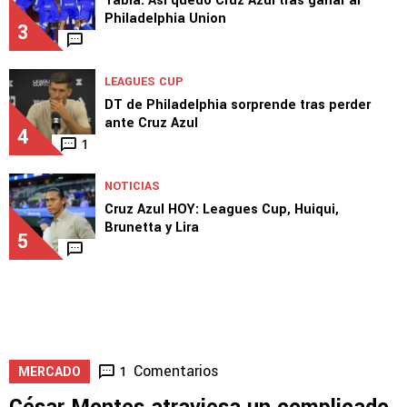
Tabla: Así quedó Cruz Azul tras ganar al
Philadelphia Union
3
LEAGUES CUP
DT de Philadelphia sorprende tras perder
ante Cruz Azul
4
1
NOTICIAS
Cruz Azul HOY: Leagues Cup, Huiqui,
Brunetta y Lira
5
Comentarios
1
MERCADO