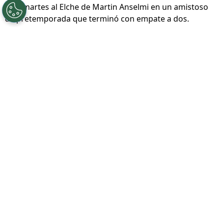
©
Captura
El Al Ain de Giorgos Giakoumakis se midió
este martes al Elche de Martin Anselmi en un amistoso
de pretemporada que terminó con empate a dos.
Por
Diward Leroy
Síguenos en Google
Después de semanas de muchos dimes y
diretes,
Giorgos Giakoumakis
dejó el
PAOK
, no
volvió a
Cruz Azul
, y fichó por el
Al Ain
a
cambio de seis millones de dólares. Al haber
tenido parte de su ficha tras su cesión con el