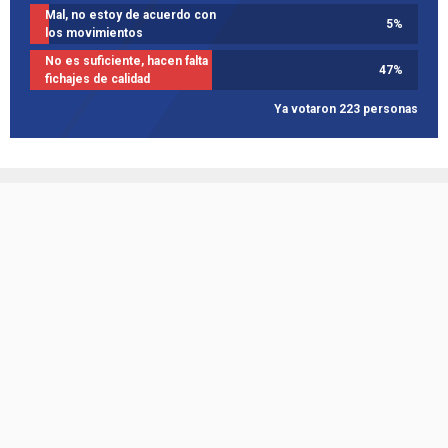
Mal, no estoy de acuerdo con
5
%
los movimientos
No es suficiente, hacen falta
47
%
fichajes de calidad
Ya votaron 223 personas