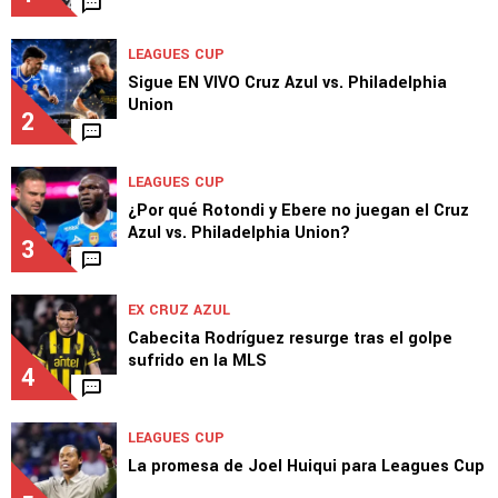
EX CRUZ AZUL
Carlos Hermosillo, ídolo de Cruz Azul, criticó
a Pumas y defendió al Atlante
1
LEAGUES CUP
Sigue EN VIVO Cruz Azul vs. Philadelphia
Union
2
LEAGUES CUP
¿Por qué Rotondi y Ebere no juegan el Cruz
Azul vs. Philadelphia Union?
3
EX CRUZ AZUL
Cabecita Rodríguez resurge tras el golpe
sufrido en la MLS
4