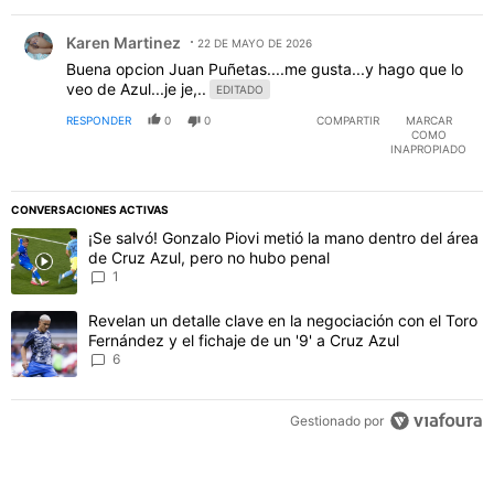
Comentario de Karen Martinez.
Karen Martinez
22 DE MAYO DE 2026
Buena opcion Juan Puñetas....me gusta...y hago que lo
veo de Azul...je je,..
EDITADO
RESPONDER
0
0
COMPARTIR
MARCAR
COMO
INAPROPIADO
CONVERSACIONES ACTIVAS
Este listado muestra los artículos con más comentarios en los último
Un artículo de tendencia con el título "¡Se salvó! Gonzalo Piovi me
¡Se salvó! Gonzalo Piovi metió la mano dentro del área
de Cruz Azul, pero no hubo penal
1
Un artículo de tendencia con el título "Revelan un detalle clave en 
Revelan un detalle clave en la negociación con el Toro
Fernández y el fichaje de un '9' a Cruz Azul
6
Gestionado por