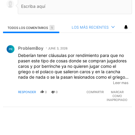
LOS MÁS RECIENTES
TODOS LOS COMENTARIOS
1
Todos los comentarios
Comentario de ProblemBoy.
ProblemBoy
JUNE 3, 2026
PR
Deberían tener cláusulas por rendimiento para que no
pasen este tipo de cosas donde se compran jugadores
caros y por berrinche ya no quieren jugar como el
griego o el polaco que salieron caros y en la cancha
nada de nada o se la pasan lesionados como el griego y
el toro, deberían ser más profesionales laboralmente, si
Leer mas
yo voy al trabajo y no quiero hacer nada me corren, así
RESPONDER
0
0
COMPARTIR
MARCAR
de fácil.
COMO
INAPROPIADO