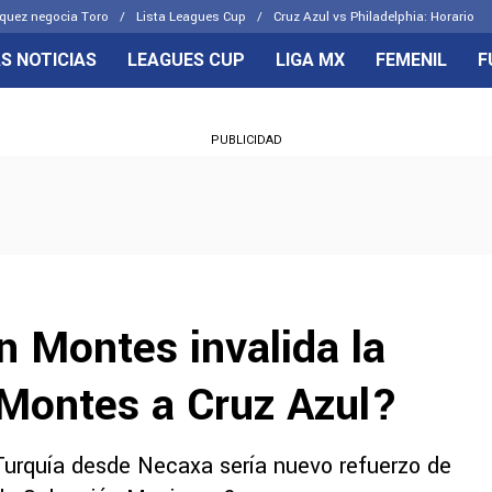
quez negocia Toro
Lista Leagues Cup
Cruz Azul vs Philadelphia: Horario
S NOTICIAS
LEAGUES CUP
LIGA MX
FEMENIL
F
OS FRENTES
CELESTES
PUBLICIDAD
emenil
Joel Huiqui
Básicas
Erik Lira
 Hidalgo
Charly Rodríguez
an Montes invalida la
 Montes a Cruz Azul?
Turquía desde Necaxa sería nuevo refuerzo de