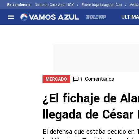
Es tendencia
:
Noticias Cruz Azul HOY
Ebere baja Leagues Cup
Veláz
ULTIMA
NACIONAL
FUERA DE LA LIGA
LOS OTR
Liga MX
Concachampions
Futbol F
Apertura 2026
Leagues Cup
Fuerzas 
Más noticias
EX Cruz Azul
Cruz Azul
Selección Mexicana
Comentarios
1
MERCADO
¿El fichaje de Al
llegada de César
El defensa que estaba cedido en 