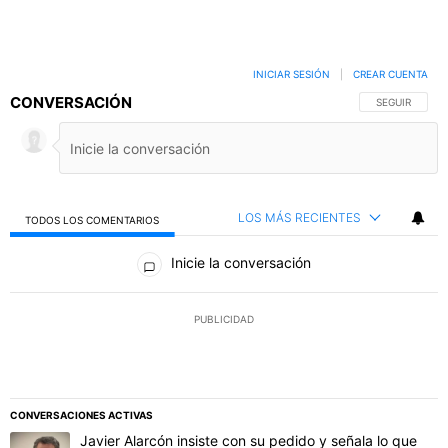
INICIAR SESIÓN
|
CREAR CUENTA
CONVERSACIÓN
SIGA ESTA C
SEGUIR
LOS MÁS RECIENTES
TODOS LOS COMENTARIOS
Todos los comentarios
Inicie la conversación
PUBLICIDAD
CONVERSACIONES ACTIVAS
Este listado muestra los artículos con más comentarios en los último
Un artículo de tendencia con el título "Javier Alarcón insiste con 
Javier Alarcón insiste con su pedido y señala lo que