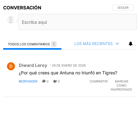
CONVERSACIÓN
SIGA ESTA C
SEGUIR
LOS MÁS RECIENTES
TODOS LOS COMENTARIOS
1
Todos los comentarios
Comentario de Diward Leroy.
Diward Leroy
29 DE ENERO DE 2026
¿Por qué crees que Antuna no triunfó en Tigres?
RESPONDER
0
0
COMPARTIR
MARCAR
COMO
INAPROPIADO