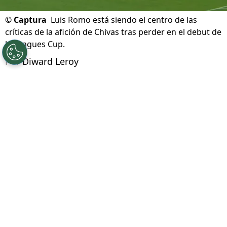
©
Captura
Luis Romo está siendo el centro de las
críticas de la afición de Chivas tras perder en el debut de
la Leagues Cup.
Por
Diward Leroy
Síguenos en Google
Chivas de Guadalajara inició con el pie
izquierdo su andadura en la Leagues Cup
2026
. Los tapatíos perdieron desde el punto
penal ante el
LAFC
en su debut en el torneo
que mide a los clubes de la Liga MX y la MLS.
Dos ex futbolistas de Cruz Azul fueron