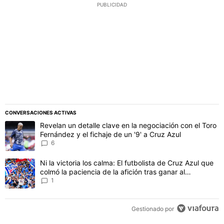
PUBLICIDAD
CONVERSACIONES ACTIVAS
Este listado muestra los artículos con más comentarios en los último
Un artículo de tendencia con el título "Revelan un detalle clave en 
Revelan un detalle clave en la negociación con el Toro
Fernández y el fichaje de un '9' a Cruz Azul
6
Un artículo de tendencia con el título "Ni la victoria los calma: El 
Ni la victoria los calma: El futbolista de Cruz Azul que
colmó la paciencia de la afición tras ganar al
Philadelphia
1
Gestionado por