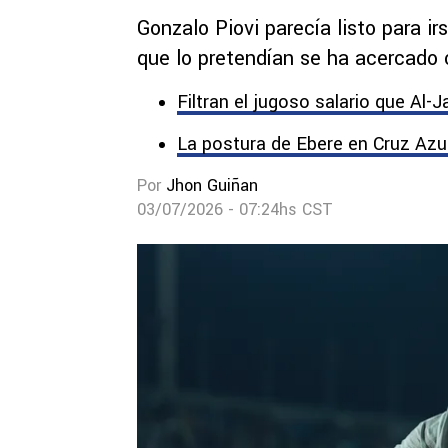
Gonzalo Piovi parecía listo para i
que lo pretendían se ha acercado 
Filtran el jugoso salario que Al-Ja
La postura de Ebere en Cruz Azu
Por
Jhon Guiñan
03/07/2026 - 07:24hs CST