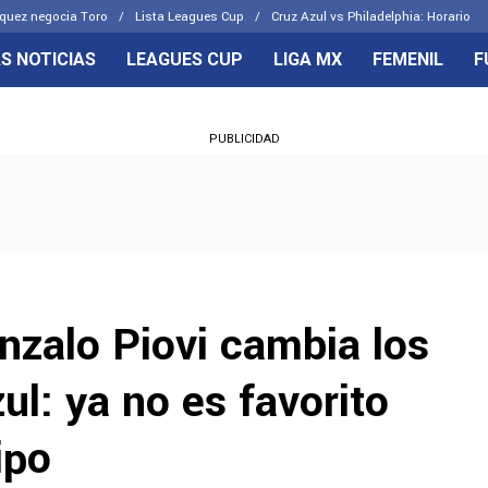
quez negocia Toro
Lista Leagues Cup
Cruz Azul vs Philadelphia: Horario
S NOTICIAS
LEAGUES CUP
LIGA MX
FEMENIL
F
OS FRENTES
CELESTES
PUBLICIDAD
emenil
Joel Huiqui
Básicas
Erik Lira
 Hidalgo
Charly Rodríguez
nzalo Piovi cambia los
ul: ya no es favorito
ipo