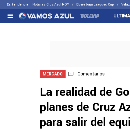
Es tendencia
:
Noticias Cruz Azul HOY
Ebere baja Leagues Cup
Veláz
ULTIMA
NACIONAL
FUERA DE LA LIGA
LOS OTR
Liga MX
Concachampions
Futbol F
Apertura 2026
Leagues Cup
Fuerzas 
Más noticias
EX Cruz Azul
Cruz Azul
Selección Mexicana
Comentarios
MERCADO
La realidad de Go
planes de Cruz Az
para salir del equ