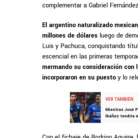
complementar a Gabriel Fernández
El argentino naturalizado mexica
millones de dólares
luego de demo
Luis y Pachuca, conquistando tít
escencial en las primeras tempor
mermando su consideración con lo
incorporaron en su puesto
y lo re
VER TAMBIÉN
Mientras José P
Ibáñez tendría 
Con el fichaje de Rodrigo Aguirre,