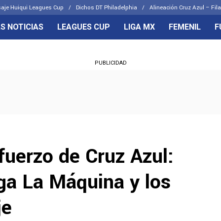
aje Huiqui Leagues Cup
Dichos DT Philadelphia
Alineación Cruz Azul – Fila
S NOTICIAS
LEAGUES CUP
LIGA MX
FEMENIL
F
OS FRENTES
CELESTES
PUBLICIDAD
emenil
Joel Huiqui
Básicas
Erik Lira
 Hidalgo
Charly Rodríguez
fuerzo de Cruz Azul:
ga La Máquina y los
je