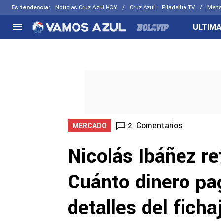
Es tendencia
:
Noticias Cruz Azul HOY
Cruz Azul – Filadelfia TV
Mens
ULTIMA
NACIONAL
FUERA DE LA LIGA
LOS OTR
Liga MX
Concachampions
Futbol F
Apertura 2026
Leagues Cup
Fuerzas 
Más noticias
EX Cruz Azul
Cruz Azul
Selección Mexicana
Comentarios
2
MERCADO
Nicolás Ibáñez re
Cuánto dinero pa
detalles del ficha