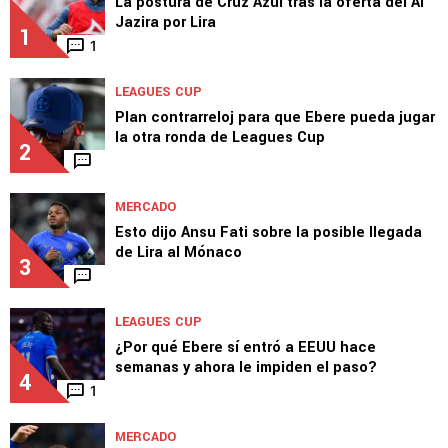
La postura de Cruz Azul tras la oferta del Al
Jazira por Lira
1
1
LEAGUES CUP
Plan contrarreloj para que Ebere pueda jugar
la otra ronda de Leagues Cup
2
MERCADO
Esto dijo Ansu Fati sobre la posible llegada
de Lira al Mónaco
3
LEAGUES CUP
¿Por qué Ebere sí entró a EEUU hace
semanas y ahora le impiden el paso?
4
1
MERCADO