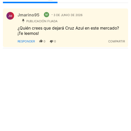
Todos los comentarios
Comentario de Jmarino95.
Jmarino95
M
3 DE JUNIO DE 2026
JM
PUBLICACIÓN FIJADA
¿Quién crees que dejará Cruz Azul en este mercado?
¡Te leemos!
RESPONDER
0
0
COMPARTIR
PUBLICIDAD