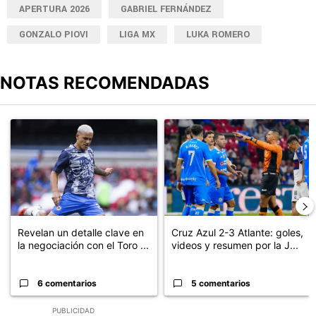
APERTURA 2026
GABRIEL FERNÁNDEZ
GONZALO PIOVI
LIGA MX
LUKA ROMERO
NOTAS RECOMENDADAS
Este listado muestra los artículos con más comentarios en los últimos
Un artículo de tendencia con el título "Revelan un detalle clave en
Un artículo de tendencia con el 
Revelan un detalle clave en
Cruz Azul 2-3 Atlante: goles,
la negociación con el Toro ...
videos y resumen por la J...
6 comentarios
5 comentarios
PUBLICIDAD