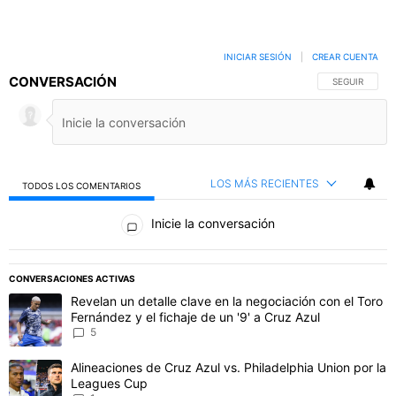
INICIAR SESIÓN
|
CREAR CUENTA
CONVERSACIÓN
SIGA ESTA C
SEGUIR
LOS MÁS RECIENTES
TODOS LOS COMENTARIOS
Todos los comentarios
Inicie la conversación
PUBLICIDAD
CONVERSACIONES ACTIVAS
Este listado muestra los artículos con más comentarios en los último
Un artículo de tendencia con el título "Revelan un detalle clave en 
Revelan un detalle clave en la negociación con el Toro