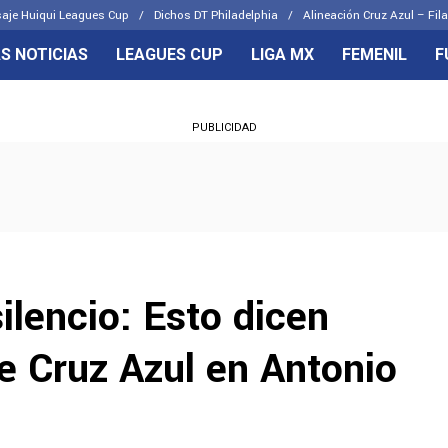
aje Huiqui Leagues Cup
Dichos DT Philadelphia
Alineación Cruz Azul – Fila
S NOTICIAS
LEAGUES CUP
LIGA MX
FEMENIL
F
OS FRENTES
CELESTES
PUBLICIDAD
emenil
Joel Huiqui
Básicas
Erik Lira
 Hidalgo
Charly Rodríguez
ilencio: Esto dicen
de Cruz Azul en Antonio