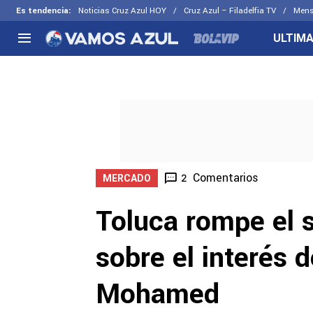
Es tendencia
:
Noticias Cruz Azul HOY
Cruz Azul – Filadelfia TV
Mens
ULTIMA
NACIONAL
FUERA DE LA LIGA
LOS OTR
Liga MX
Concachampions
Futbol F
Apertura 2026
Leagues Cup
Fuerzas 
Más noticias
EX Cruz Azul
Cruz Azul
Selección Mexicana
Comentarios
2
MERCADO
Toluca rompe el s
sobre el interés 
Mohamed