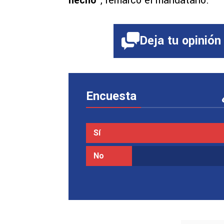
hecho
“, remarcó el mandatario.
Deja tu opinión
Encuesta
Sí
No