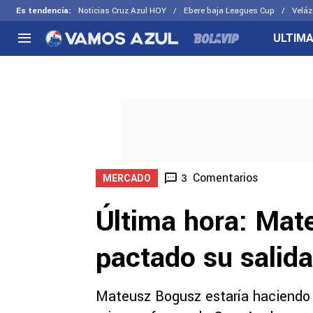
Es tendencia
:
Noticias Cruz Azul HOY
Ebere baja Leagues Cup
Veláz
ULTIMA
NACIONAL
FUERA DE LA LIGA
LOS OTR
Liga MX
Concachampions
Futbol F
Apertura 2026
Leagues Cup
Fuerzas 
Más noticias
EX Cruz Azul
Cruz Azul
Selección Mexicana
Comentarios
3
MERCADO
Última hora: Mat
pactado su salida
Mateusz Bogusz estaría haciendo l