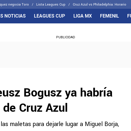
quez negocia Toro
Lista Leagues Cup
Cruz Azul vs Philadelphia: Horario
S NOTICIAS
LEAGUES CUP
LIGA MX
FEMENIL
F
OS FRENTES
CELESTES
PUBLICIDAD
emenil
Joel Huiqui
Básicas
Erik Lira
 Hidalgo
Charly Rodríguez
eusz Bogusz ya habría
 de Cruz Azul
as maletas para dejarle lugar a Miguel Borja,