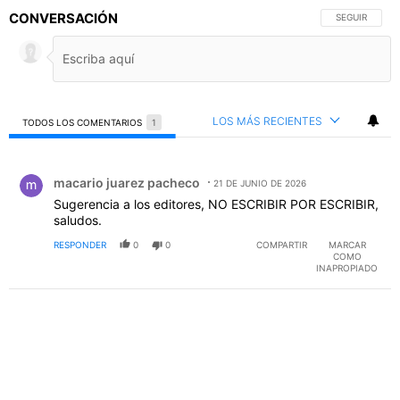
CONVERSACIÓN
SIGA ESTA C
SEGUIR
LOS MÁS RECIENTES
TODOS LOS COMENTARIOS
1
Todos los comentarios
Comentario de macario juarez pacheco.
macario juarez pacheco
21 DE JUNIO DE 2026
Sugerencia a los editores, NO ESCRIBIR POR ESCRIBIR,
saludos.
RESPONDER
0
0
COMPARTIR
MARCAR
COMO
INAPROPIADO