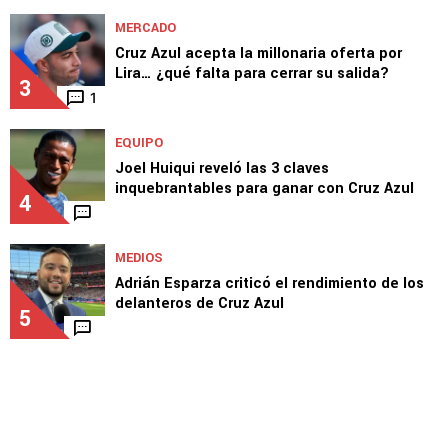
MERCADO
Lira rechaza a Al Jazira y se mantiene firme
por Europa
2
MERCADO
Cruz Azul acepta la millonaria oferta por
Lira… ¿qué falta para cerrar su salida?
3
1
EQUIPO
Joel Huiqui reveló las 3 claves
inquebrantables para ganar con Cruz Azul
4
MEDIOS
Adrián Esparza criticó el rendimiento de los
delanteros de Cruz Azul
5