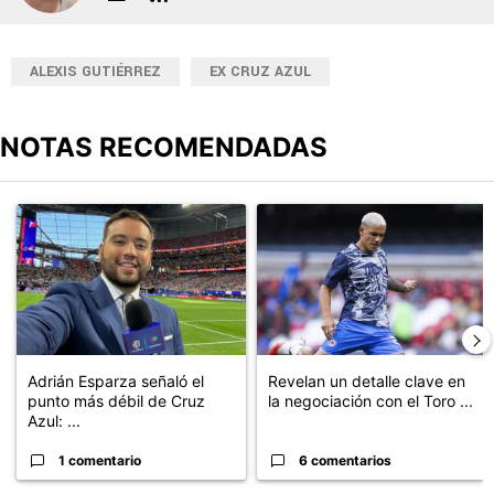
ALEXIS GUTIÉRREZ
EX CRUZ AZUL
NOTAS RECOMENDADAS
Este listado muestra los artículos con más comentarios en los últimos
Un artículo de tendencia con el título "Adrián Esparza señaló el 
Un artículo de tendencia con el t
Adrián Esparza señaló el
Revelan un detalle clave en
punto más débil de Cruz
la negociación con el Toro ...
Azul: ...
1 comentario
6 comentarios